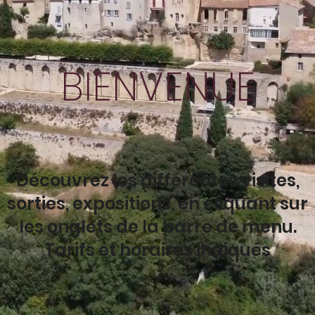
BIENVENUE
Découvrez les différentes visites,
sorties, expositions, en cliquant sur
les onglets de la barre de menu.
Tarifs et horaires indiqués