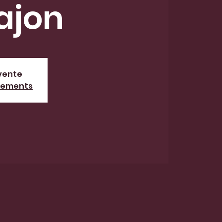
ajon
 vente
énements