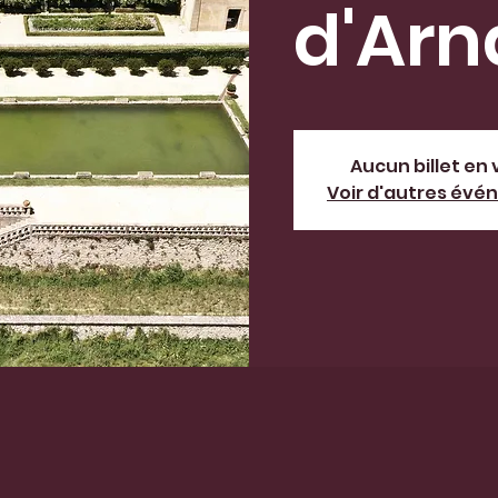
d'Arn
Aucun billet en
Voir d'autres év