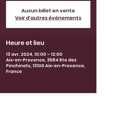
Aucun billet en vente
Voir d'autres événements
Heure et lieu
13 avr. 2024, 10:00 – 12:00
Aix-en-Provence, 3584 Rte des
Pinchinats, 13100 Aix-en-Provence,
France
barbaralepecheuxguide@gmail.co
m
© 2024 par Barbara Lepêcheux